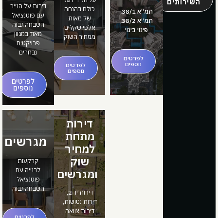
השירותים
דירות על הנייר
כולם בהנחה
תמ״א 38/1,
עם פוטנציאל
של מאות
תמ״א 38/2,
השבחה גבוה
אלפי שקלים
פינוי בינוי
מאוד במגוון
ממחיר השוק
פרויקטים
נבחרים
לפרטים
נוספים
לפרטים
נוספים
לפרטים
נוספים
דירות
מתחת
מגרשים
למחיר
שוק
קרקעות
לבנייה עם
ומגרשים
פוטנציאל
השבחה גבוה
דירות יד 2,
דירות נטושות,
דירות צוואה
לפרטים