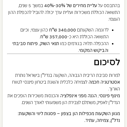
בהתבסס על
עליית מחירים של 30%-40%
במשך 5 שנים,
התשואה הכוללת משכירות ועליית ערך יכולה להוביל להכפלת ההון
העצמי.
לדוגמה: השקעתם
340,000 ש"ח
כהון עצמי, וכיום
התשואה הכוללת היא כ-
357,000 ש"ח
.
ההכפלה תלויה בגורמים כמו
תנאי השוק
,
פיתוח סביבתי
ו
הביקוש המקומי
.
לסיכום
למרות סביבת הריבית הגבוהה, השקעה בנדל"ן בישראל נותרת
אסטרטגיה חכמה
לצמיחה כלכלית והשגת ביטחון פיננסי לטווח
הארוך.
מינוף פיננסי
,
הגנה מפני אינפלציה
והכנסות משכירות הופכים את
הנדל"ן לאפיק משתלם לצבירת הון משמעותי לאורך השנים.
מגוון השקעות מכפילות הון בצפון – פסגות ליווי והשקעות:
נדל"ן, צמיחה, עתיד.