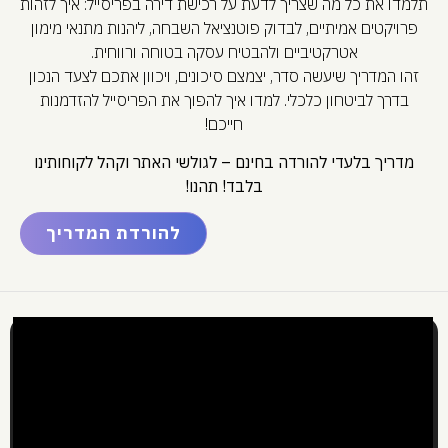
תלמדו את כל מה שצריך לדעת על רכישת דירה בפריסייל: איך לזהות
פרויקטים אמיתיים, לבדוק פוטנציאל השבחה, ליהנות מתנאי מימון
אטרקטיביים ולהבטיח עסקה בטוחה ורווחית.
זהו המדריך שיעשה סדר, יצמצם סיכונים, ויכוון אתכם לצעד הנכון
בדרך לביטחון כלכלי. למדו איך להפוך את הפריסייל להזדמנות
חייכם!
מדריך בלעדי להורדה בחינם – לגולשי האתר וקהל לקוחותינו
בלבד! תהנו!
להורדת המדריך