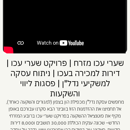
שערי עכו מזרח | פרויקט שערי עכו |
דירות למכירה בעכו | ניתוח עסקה
למשקיעי נדל"ן | פסגות ליווי
והשקעות
מחפשים עסקת נדל"ן מכפילת הון בצפון (למגורים והשקעה כאחד),
אל תחמיצו את ההזדמנות הזו! בוובינר הבא סקרנו עבורכם באופן
מקיף את פוטנציאל ההשקעה בפרויקט שערי עכו ברובע המזרחי
החדש– שכונה ענקית הכוללת 30,000 תושבים ו8,000 דירות
חדשות, פאקינג עיר במיקום הכי אסטרטגי שיש. נדבר על עסקה