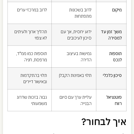
מיקום
לרוב בשכונות
לרוב במרכזי ערים
מתפתחות
משך זמן עד
ידוע יחסית, אך עם
תהליך ארוך ולעיתים
למסירה
סיכון לעיכובים
לא צפוי
תוספות
גמישות בעיצוב
תוספות כמו ממ"ד,
לנכס
הדירה
מרפסת, חניה
סיכון כלכלי
תלוי באמינות הקבלן
תלוי בהתקדמות
ובאישור דיירים
פוטנציאל
עליית ערך עם סיום
גבוה בזכות שדרוג
רווח
הבנייה
משמעותי
איך לבחור?