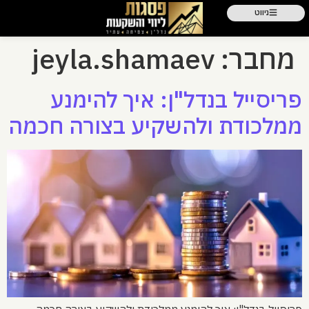
ניווט
מחבר:
jeyla.shamaev
פריסייל בנדל"ן: איך להימנע
ממלכודת ולהשקיע בצורה חכמה